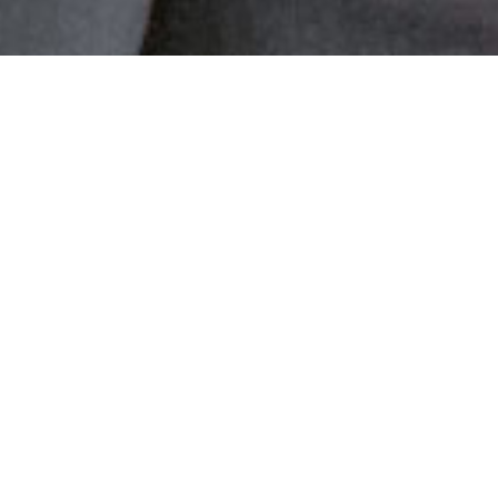
etrecht Urheberrech
 im Internetrecht und Urheberrecht. Die Tätigkeit beste
eten. Dabei geht es um das Filesharing, Verstöße gegen d
 Werne - Filesharing