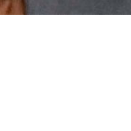
Intern
Rechtsanwalt Gebauer betreut Mandanten aus Werne
Personen auf Unterlassung eines Handelns zu vertr
Internetrecht Urheberrecht