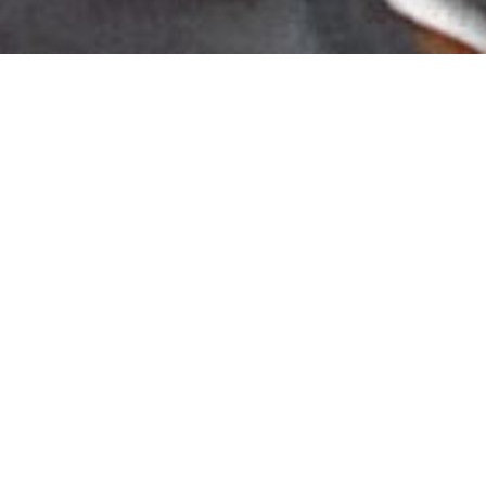
t Werne
ht dabei, sie gegenüber den Forderungen von
ie Impressumspflicht, das Recht am Foto und Bild.